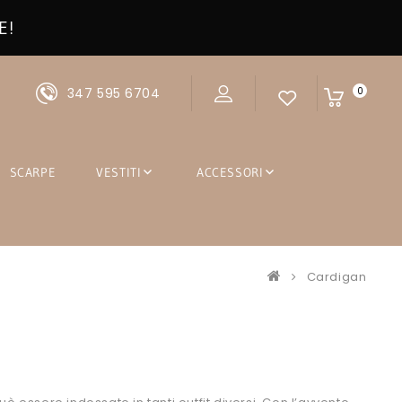
E!
347 595 6704
0
SCARPE
VESTITI
ACCESSORI
Cardigan