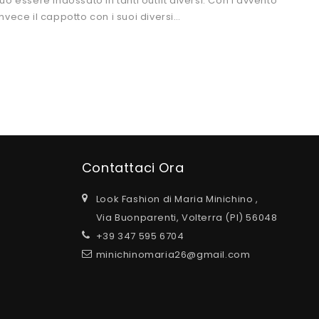
 essere indossato in tanti outfit diversi. Con l’avvento
vece il cappotto con i suoi diversi…
Contattaci Ora
Look Fashion di Maria Minichino ,
Via Buonparenti, Volterra (PI) 56048
+39 347 595 6704
minichinomaria26@gmail.com