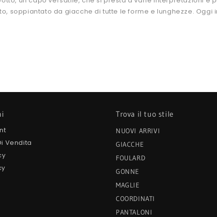
, un capo versatile, che si presta a varie interpretazioni e può
o, soppiantato da giacche di tutte le forme e lunghezze. Oggi in
ni
Trova il tuo stile
nt
NUOVI ARRIVI
Di Vendita
GIACCHE
cy
FOULARD
cy
GONNE
MAGLIE
COORDINATI
PANTALONI