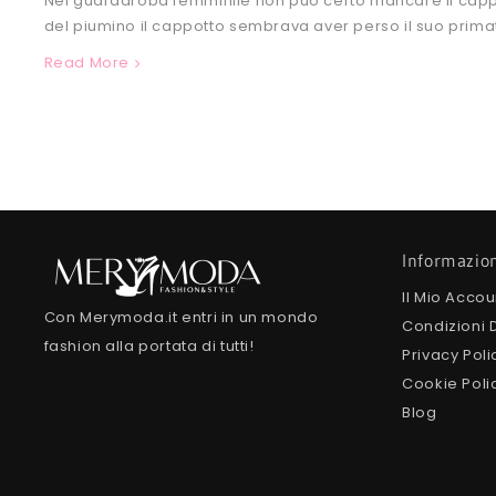
Nel guardaroba femminile non può certo mancare il cappotto
del piumino il cappotto sembrava aver perso il suo primat
Read More
Informazio
Il Mio Accou
Con Merymoda.it entri in un mondo
Condizioni 
fashion alla portata di tutti!
Privacy Poli
Cookie Poli
Blog