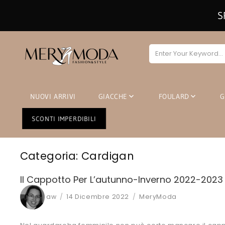
S
NUOVI ARRIVI
GIACCHE
FOULARD
SCONTI IMPERDIBILI
Categoria:
Cardigan
Il Cappotto Per L’autunno-Inverno 2022-2023
Author
Posted
Categories
aw
14 Dicembre 2022
MeryModa
on