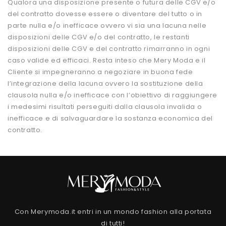
Qualora una disposizione presente o futura delle CGV e/o
del contratto dovesse essere o diventare del tutto o in
parte nulla e/o inefficace ovvero vi sia una lacuna nelle
disposizioni delle CGV e/o del contratto, le restanti
disposizioni delle CGV e del contratto rimarranno in ogni
caso valide ed efficaci. Resta inteso che Mery Moda e il
Cliente si impegneranno a negoziare in buona fede
l’integrazione della lacuna ovvero la sostituzione della
clausola nulla e/o inefficace con l’obiettivo di raggiungere
i medesimi risultati perseguiti dalla clausola invalida o
inefficace e di salvaguardare la sostanza economica del
contratto.
Con Merymoda.it entri in un mondo fashion alla portata
di tutti!