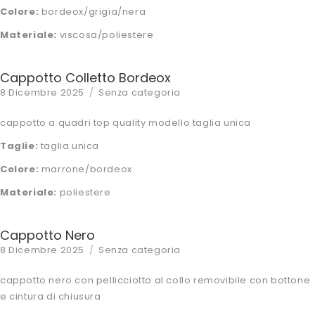
Colore:
bordeox/grigia/nera
Materiale:
viscosa/poliestere
Cappotto Colletto Bordeox
Posted
Categories
8 Dicembre 2025
Senza categoria
on
cappotto a quadri top quality modello taglia unica
Taglie:
taglia unica
Colore:
marrone/bordeox
Materiale:
poliestere
Cappotto Nero
Posted
Categories
8 Dicembre 2025
Senza categoria
on
cappotto nero con pellicciotto al collo removibile con bottone
e cintura di chiusura