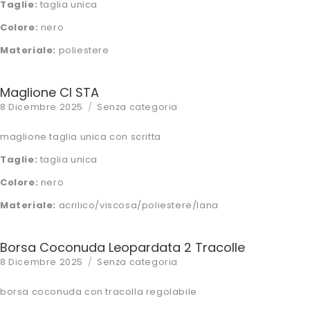
Taglie:
taglia unica
Colore:
nero
Materiale:
poliestere
Maglione CI STA
Posted
Categories
8 Dicembre 2025
Senza categoria
on
maglione taglia unica con scritta
Taglie:
taglia unica
Colore:
nero
Materiale:
acrilico/viscosa/poliestere/lana
Borsa Coconuda Leopardata 2 Tracolle
Posted
Categories
8 Dicembre 2025
Senza categoria
on
borsa coconuda con tracolla regolabile