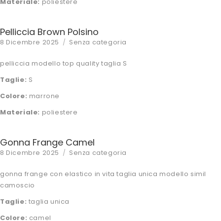
Materiale:
poliestere
Pelliccia Brown Polsino
Posted
Categories
8 Dicembre 2025
Senza categoria
on
pelliccia modello top quality taglia S
Taglie:
S
Colore:
marrone
Materiale:
poliestere
Gonna Frange Camel
Posted
Categories
8 Dicembre 2025
Senza categoria
on
gonna frange con elastico in vita taglia unica modello simil
camoscio
Taglie:
taglia unica
Colore:
camel