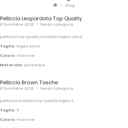
blog
Pelliccia Leopardata Top Quality
Posted
Categories
8 Dicembre 2025
Senza categoria
on
pelliccia top quality modello taglia unica
Taglie:
taglia unica
Colore:
marrone
Materiale:
poliestere
Pelliccia Brown Tasche
Posted
Categories
8 Dicembre 2025
Senza categoria
on
pelliccia modello top quality taglia S
Taglie:
S
Colore:
marrone