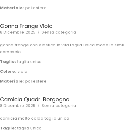
Materiale:
poliestere
Gonna Frange Viola
Posted
Categories
8 Dicembre 2025
Senza categoria
on
gonna frange con elastico in vita taglia unica modello simil
camoscio
Taglie:
taglia unica
Colore:
viola
Materiale:
poliestere
Camicia Quadri Borgogna
Posted
Categories
8 Dicembre 2025
Senza categoria
on
camicia molto calda taglia unica
Taglie:
taglia unica