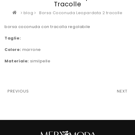
Tracolle
blog
Borsa Coconuda Leopardata 2 tracolle
borsa coconuda con tracolla regolabile
Taglie:
Colore:
marrone
Materiale:
similpelle
Navigazione
PREVIOUS
NEXT
articoli
Previous
Next
post:
post: