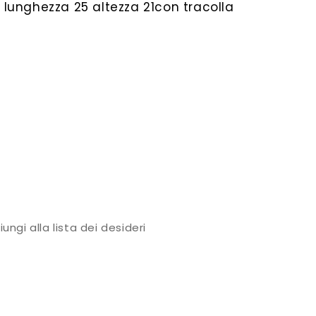
lunghezza 25 altezza 21con tracolla
tuale
7.00.
ungi alla lista dei desideri