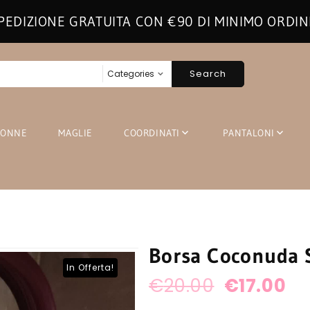
PEDIZIONE GRATUITA CON €90 DI MINIMO ORDIN
Search
GONNE
MAGLIE
COORDINATI
PANTALONI
Borsa Coconuda S
In Offerta!
Il
Il
€
20.00
€
17.00
prezzo
p