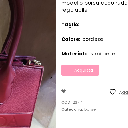
modello borsa coconuda 
originale
at
regolabile
era:
è:
Taglie:
€20.00.
€1
Colore:
bordeox
Materiale:
similpelle
Acquista
Aggi
COD:
2344
Categoria:
borse