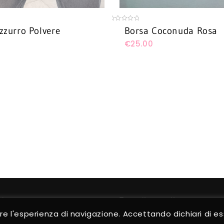
0
zzurro Polvere
Borsa Coconuda Rosa
out
of
€
25.00
5
ni
Trova il tuo stile
are l'esperienza di navigazione. Accettando dichiari di 
nt
NUOVI ARRIVI