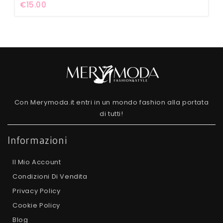
€
15.00
5
Con Merymoda.it entri in un mondo fashion alla portata
di tutti!
Informazioni
Il Mio Account
Condizioni Di Vendita
Privacy Policy
Cookie Policy
Blog