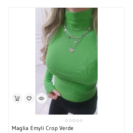
0
Maglia Emyli Crop Verde
out
of