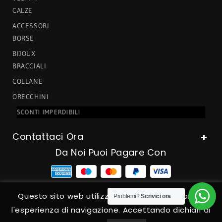
CALZE
ACCESSORI
BORSE
BIJOUX
BRACCIALI
COLLANE
ORECCHINI
SCONTI IMPERDIBILI
Contattaci Ora
Da Noi Puoi Pagare Con
Questo sito web utilizza cookies per migliorare
Problemi?
Scrivici ora
© 2024 - Look Fashion di Maria Minichino P.IVA 01999090507
l'esperienza di navigazione. Accettando dichiari di
- Powered by
In Your Mind Web Agency